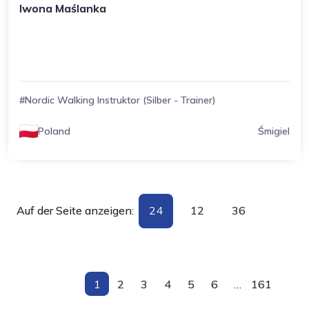
Iwona Maślanka
#Nordic Walking Instruktor (Silber - Trainer)
Poland
Śmigiel
Auf der Seite anzeigen:
24
12
36
1
2
3
4
5
6
…
161