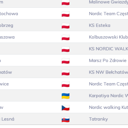
om
Malinowe Gwiazd
tochowa
Nordic Team Czę
obrzeg
KS Esteka
uszowa
Kolbuszowski Klub
KS NORDIC WALK
n
Marsz Po Zdrowie
hatów
KS NW Bełcható
wice
Nordic Team Czę
Karpatiya Nordic
av
Nordic walking Ku
 Lesná
Tatranky