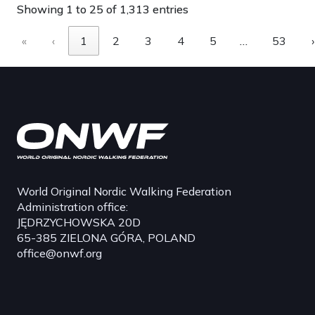
Showing 1 to 25 of 1,313 entries
«
‹
1
2
3
4
5
…
53
›
World Original Nordic Walking Federation
Administration office:
JĘDRZYCHOWSKA 20D
65-385 ZIELONA GÓRA, POLAND
office@onwf.org