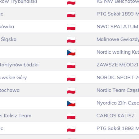
rków Trybunalski
KS NW Bełcható
ec
PTG Sokół 1893 M
kòwka
NWC SPALATUM
 Śląska
Malinowe Gwiazd
Nordic walking Ku
tantynów Łódzki
ZAWSZE MŁODZI
owskie Góry
NORDIC SPORT 2
tochowa
Nordic Team Czę
Nyordica Zlín Czec
os Kalisz Team
CARLOS KALISZ
ec
PTG Sokół 1893 M