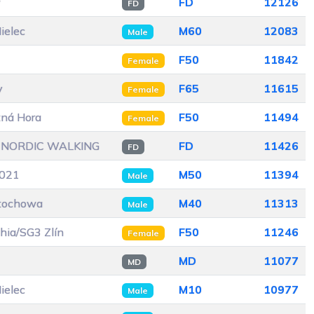
w
FD
12126
FD
ielec
M60
12083
Male
F50
11842
Female
y
F65
11615
Female
tná Hora
F50
11494
Female
 NORDIC WALKING
FD
11426
FD
021
M50
11394
Male
stochowa
M40
11313
Male
hia/SG3 Zlín
F50
11246
Female
MD
11077
MD
ielec
M10
10977
Male