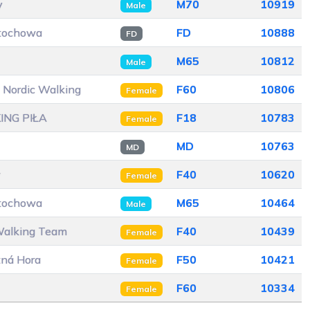
y
M70
10919
Male
stochowa
FD
10888
FD
M65
10812
Male
 Nordic Walking
F60
10806
Female
ING PIŁA
F18
10783
Female
MD
10763
MD
w
F40
10620
Female
stochowa
M65
10464
Male
 Walking Team
F40
10439
Female
tná Hora
F50
10421
Female
F60
10334
Female