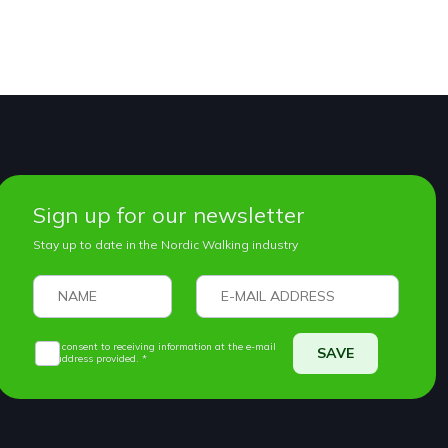
Sign up for our newsletter
Stay up to date in the Nordic Walking industry
I consent to receiving information at the e-mail
SAVE
address provided. *