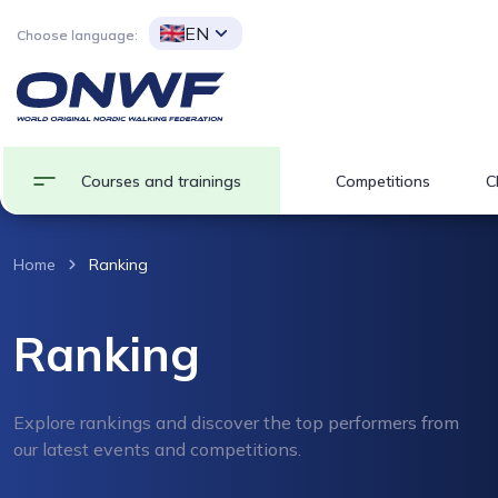
EN
Choose language:
Courses and trainings
Competitions
C
Home
Ranking
Ranking
Explore rankings and discover the top performers from
our latest events and competitions.