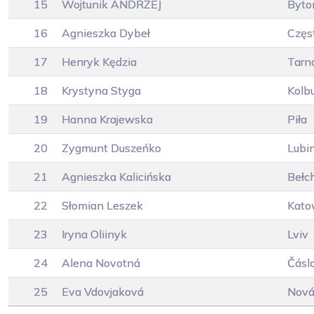
15
Wojtunik ANDRZEJ
Byt
16
Agnieszka Dybeł
Częs
17
Henryk Kędzia
Tarn
18
Krystyna Styga
Kolb
19
Hanna Krajewska
Piła
20
Zygmunt Duszeńko
Lubi
21
Agnieszka Kalicińska
Bełc
22
Słomian Leszek
Kato
23
Iryna Oliinyk
Lviv
24
Alena Novotná
Čásl
25
Eva Vdovjaková
Nová