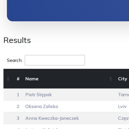
Results
Search:
#
Name
City
1
Piotr Stępak
Tarn
2
Oksana Zalisko
Lviv
3
Anna Kweczka-Janeczek
Częs