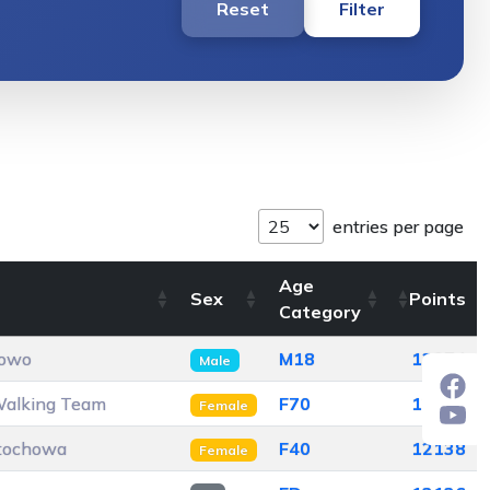
Reset
Filter
entries per page
Age
Sex
Points
Category
gowo
M18
13974
Male
 Walking Team
F70
12246
Female
stochowa
F40
12138
Female