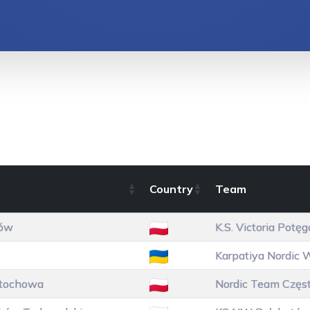
Country
Team
ów
K.S. Victoria Potę
Karpatiya Nordic
tochowa
Nordic Team Czę