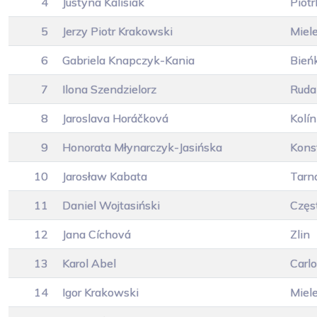
4
Justyna Kalisiak
Piot
5
Jerzy Piotr Krakowski
Miel
6
Gabriela Knapczyk-Kania
Bień
7
Ilona Szendzielorz
Ruda
8
Jaroslava Horáčková
Kolín
9
Honorata Młynarczyk-Jasińska
Kons
10
Jarosław Kabata
Tarn
11
Daniel Wojtasiński
Częs
12
Jana Cíchová
Zlin
13
Karol Abel
Carl
14
Igor Krakowski
Miel