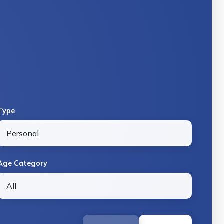
Type
Age Category