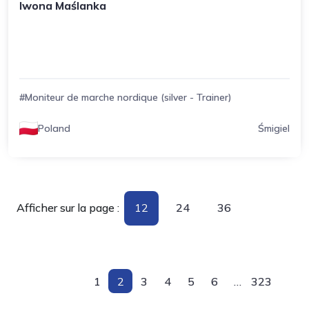
Iwona Maślanka
#Moniteur de marche nordique (silver - Trainer)
Poland
Śmigiel
Afficher sur la page :
12
24
36
1
2
3
4
5
6
…
323