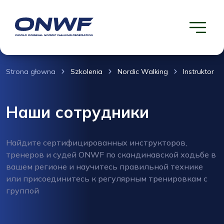
Strona głowna
Szkolenia
Nordic Walking
Instruktor
Наши сотрудники
Найдите сертифицированных инструкторов,
тренеров и судей ONWF по скандинавской ходьбе в
вашем регионе и научитесь правильной технике
или присоединитесь к регулярным тренировкам с
группой