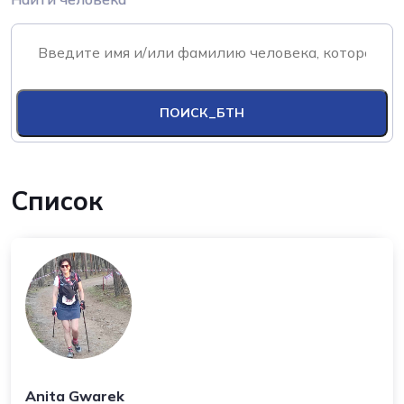
ПОИСК_БТН
Список
Anita Gwarek