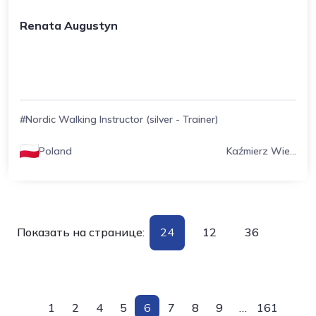
Renata Augustyn
#Nordic Walking Instructor (silver - Trainer)
Poland
Kaźmierz Wie...
Показать на странице:
24
12
36
1
2
4
5
6
7
8
9
…
161