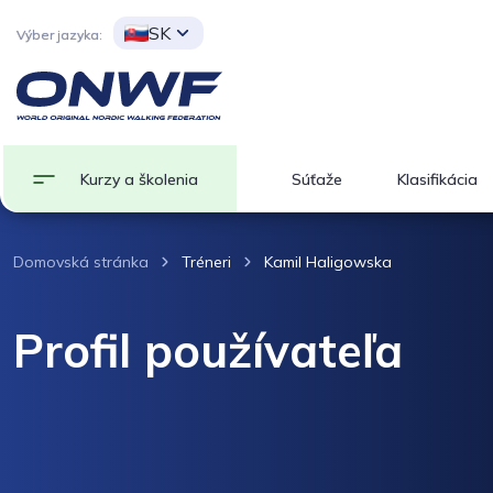
SK
Výber jazyka:
Kurzy a školenia
Súťaže
Klasifikácia
Domovská stránka
Tréneri
Kamil Haligowska
Profil používateľa