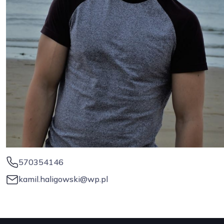
570354146
kamil.haligowski@wp.pl