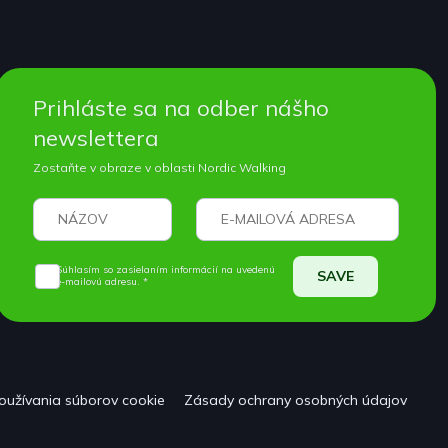
Prihláste sa na odber nášho
newslettera
Zostaňte v obraze v oblasti Nordic Walking
Súhlasím so zasielaním informácií na uvedenú
SAVE
e-mailovú adresu. *
oužívania súborov cookie
Zásady ochrany osobných údajov