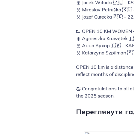
🥇 Jacek Witucki 🇵🇱 – K
🥈 Miroslav Petruška 🇸🇰
🥉 Jozef Gurecka 🇸🇰 – 22
👟 OPEN 10 KM WOMEN 
🥇 Agnieszka Krawętek 🇵
🥈 Анна Кухар 🇺🇦 – K
🥉 Katarzyna Szpilman 🇵
OPEN 10 km is a distance 
reflect months of discipli
👏 Congratulations to all 
the 2025 season.
Переглянути га