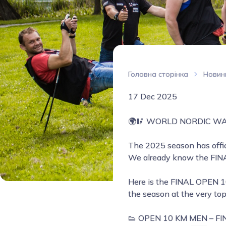
Головна сторінка
Новин
17 Dec 2025
🌍🥢 WORLD NORDIC WAL
The 2025 season has offic
We already know the FINAL
Here is the FINAL OPEN 1
the season at the very top
👟 OPEN 10 KM MEN – F