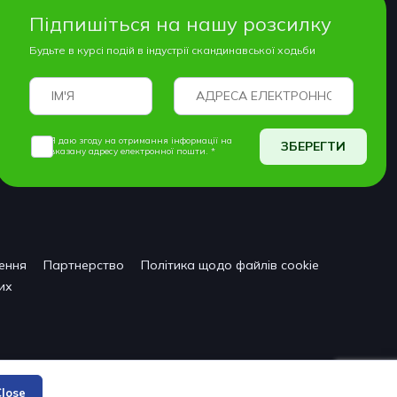
Підпишіться на нашу розсилку
Будьте в курсі подій в індустрії скандинавської ходьби
Я даю згоду на отримання інформації на
ЗБЕРЕГТИ
вказану адресу електронної пошти. *
ення
Партнерство
Політика щодо файлів cookie
их
lose