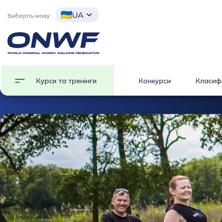
UA
Виберіть мову:
Курси та тренінги
Конкурси
Класифі