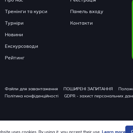
Тренінги та курси
Панель входу
Турніри
Контакти
Новини
Екскурсоводи
Рейтинг
Файли для завантаження
ПОШИРЕНІ ЗАПИТАННЯ
Полож
Політика конфіденційності
GDPR - захист персональних дан
bsite uses cookies. By using it, you accept their use.
Learn more
C