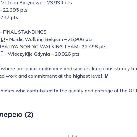
S Victoria Potęgowo - 23,939 pts
 – 22,395 pts
,242 pts
– FINAL STANDINGS
🇱 - Nordic Walking Belgium – 25,906 pts
ARPATIYA NORDIC WALKING TEAM- 22,498 pts
 - WłóczyKije Gdynia – 20,926 pts
where precision, endurance and season-long consistency trul
ned work and commitment at the highest level. 🥢
athletes who contributed to the quality and prestige of the 
лерею (2)