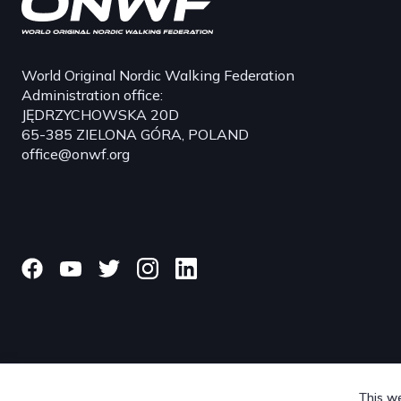
World Original Nordic Walking Federation
Administration office:
JĘDRZYCHOWSKA 20D
65-385 ZIELONA GÓRA, POLAND
office@onwf.org
This we
© 2024 onwf.org | Original Nordic Walking from Finland