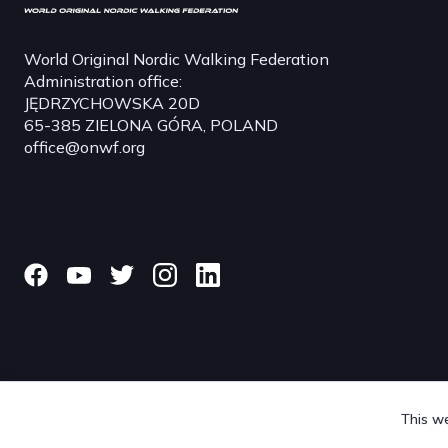
World Original Nordic Walking Federation
Administration office:
JĘDRZYCHOWSKA 20D
65-385 ZIELONA GÓRA, POLAND
office@onwf.org
This we
© 2024 onwf.org | Original Nordic Walking from Finland