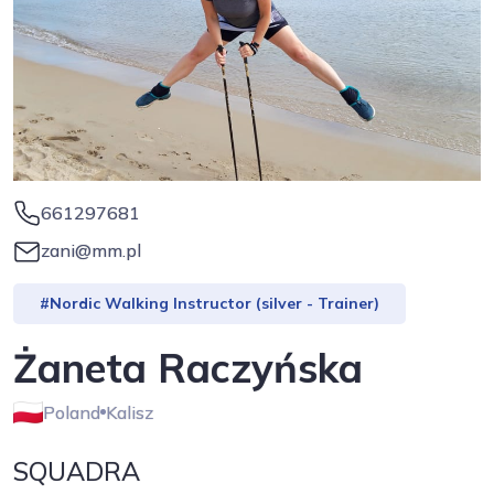
661297681
zani@mm.pl
#Nordic Walking Instructor (silver - Trainer)
Żaneta Raczyńska
Poland
Kalisz
SQUADRA