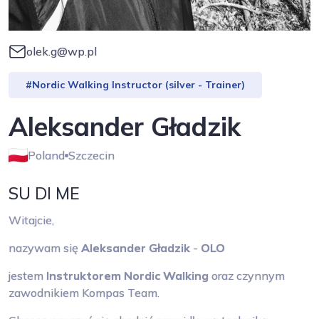
olek.g@wp.pl
#Nordic Walking Instructor (silver - Trainer)
Aleksander Gładzik
Poland
Szczecin
SU DI ME
Witajcie,
nazywam się
Aleksander Gładzik
-
OLO
jestem
Instruktorem Nordic Walking
oraz czynnym
zawodnikiem Kompas Team.