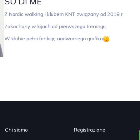
SU DI ME
Z Nordic walking i klubem KNT związany od 2019 r.
Zakochany w kijach od pierwszego treningu.
W klubie pełni funkcję nadwornego grafika
Chi siamo
Registrazione