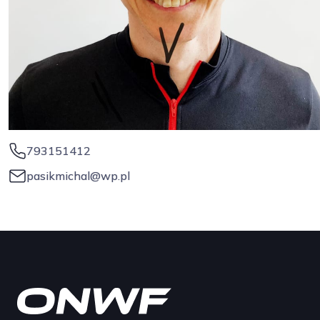
793151412
pasikmichal@wp.pl