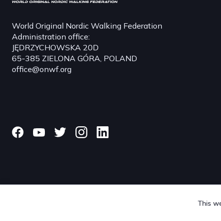
World Original Nordic Walking Federation
Administration office:
JĘDRZYCHOWSKA 20D
65-385 ZIELONA GÓRA, POLAND
office@onwf.org
This we
© 2024 onwf.org | Original Nordic Walking from Finland