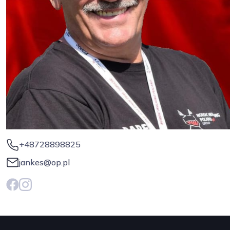
+48728898825
jankes@op.pl