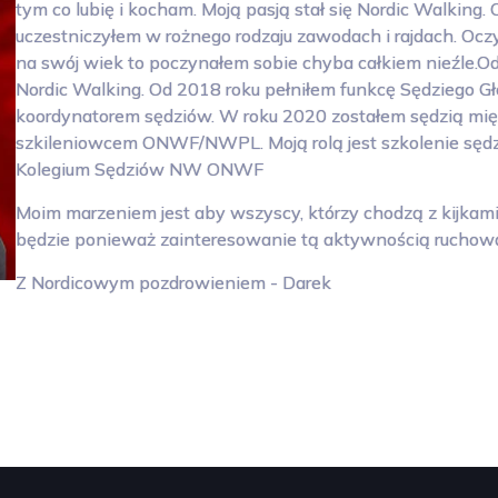
tym co lubię i kocham. Moją pasją stał się Nordic Walking
uczestniczyłem w rożnego rodzaju zawodach i rajdach. Ocz
na swój wiek to poczynałem sobie chyba całkiem nieźle.Od
Nordic Walking. Od 2018 roku pełniłem funkcę Sędziego 
koordynatorem sędziów. W roku 2020 zostałem sędzią m
szkileniowcem ONWF/NWPL. Moją rolą jest szkolenie sę
Kolegium Sędziów NW ONWF
Moim marzeniem jest aby wszyscy, którzy chodzą z kijkami
będzie ponieważ zainteresowanie tą aktywnością ruchową 
Z Nordicowym pozdrowieniem - Darek