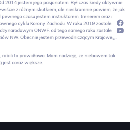
. Od 2014 jestem jego pasjonatem. Był czas kiedy aktywnie
ywiście z różnym skutkiem, ale nieskromnie powiem, że jak
 pewnego czasu jestem instruktorem, trenerem oraz sędzią
Głownego cyklu Korony Zachodu. W roku 2019 zostałem
iędzynarodowym ONWF. od tego samego roku zostałem
dziów NW. Obecnie jestem przewodniczącym Krajowego
, robili to prawidłowo. Mam nadzieję, ze niebawem tak
jest coraz większe.