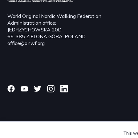
World Original Nordic Walking Federation
Administration office:
JĘDRZYCHOWSKA 20D
65-385 ZIELONA GÓRA, POLAND
office@onwf.org
This we
© 2024 onwf.org | Original Nordic Walking from Finland