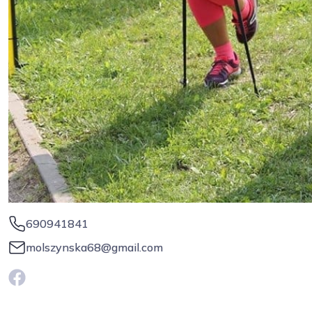
690941841
molszynska68@gmail.com