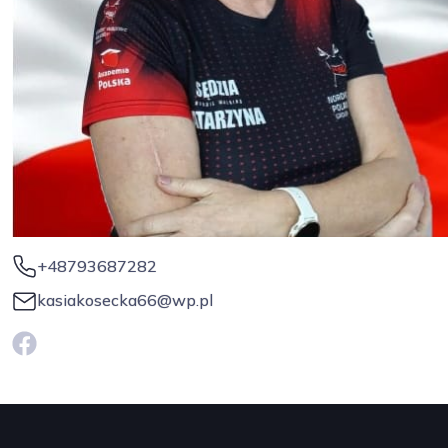
+48793687282
kasiakosecka66@wp.pl