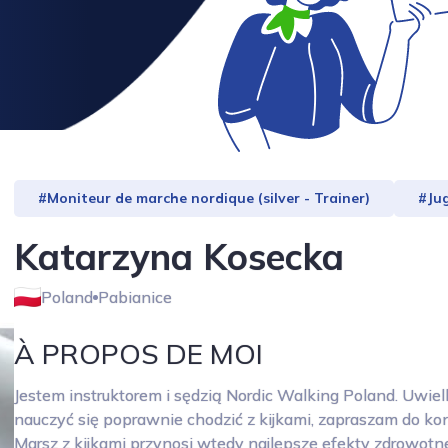
#Moniteur de marche nordique (silver - Trainer)
#Jug
Katarzyna Kosecka
Poland
Pabianice
À PROPOS DE MOI
Jestem instruktorem i sędzią Nordic Walking Poland. Uwielb
nauczyć się poprawnie chodzić z kijkami, zapraszam do kon
Marsz z kijkami przynosi wtedy najlepsze efekty zdrowotne