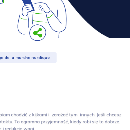
e de la marche nordique
iam chodzić z kijkami i zarażać tym innych. Jeśli chcesz
taktu. To ogromna przyjemność, kiedy robi się to dobrze.
 i redukcję wagi.