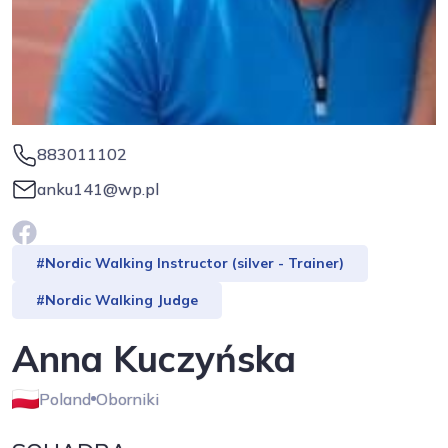
883011102
anku141@wp.pl
#Nordic Walking Instructor (silver - Trainer)
#Nordic Walking Judge
Anna Kuczyńska
Poland
Oborniki