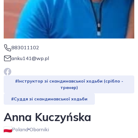
883011102
anku141@wp.pl
#Інструктор зі скандинавської ходьби (срібло -
тренер)
#Суддя зі скандинавської ходьби
Anna Kuczyńska
Poland
Oborniki