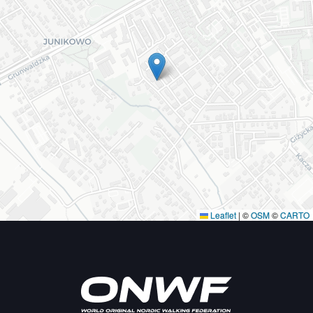
Leaflet
|
©
OSM
©
CARTO