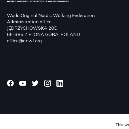
World Original Nordic Walking Federation
Administration office:
JĘDRZYCHOWSKA 20D
65-385 ZIELONA GÓRA, POLAND
office@onwf.org
This we
© 2024 onwf.org | Original Nordic Walking from Finland