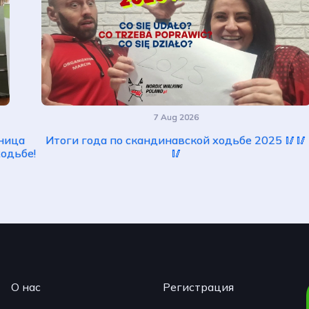
7 Aug 2026
тница
Итоги года по скандинавской ходьбе 2025 🥢🥢
одьбе!
🥢
О нас
Регистрация