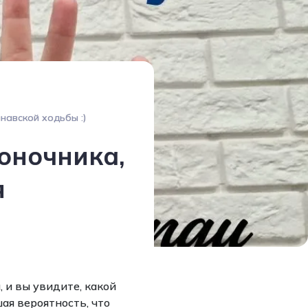
навской ходьбы :)
оночника,
я
 и вы увидите, какой
ая вероятность, что