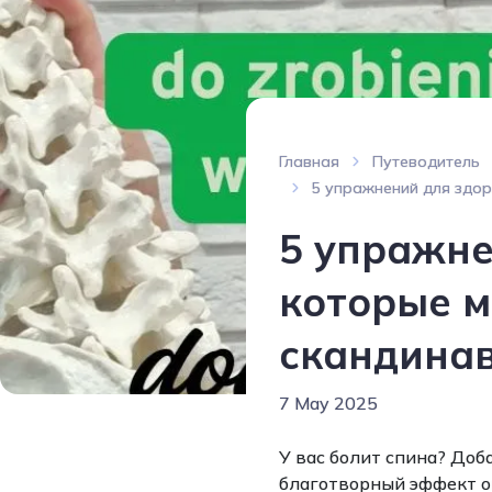
Главная
Путеводитель
5 упражнений для здор
5 упражне
которые м
скандинав
7 May 2025
У вас болит спина? Доб
благотворный эффект он