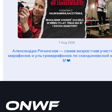
7 Aug 2026
Александра Рачинская — самая возрастная учас
марафонов и ультрамарафонов по скандинавской х
🥢❤️