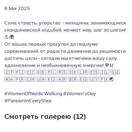
8 Mar 2025
Сила, страсть, упорство - женщины, занимающиеся
скандинавской ходьбой, меняют мир, шаг за шагом!
💪🌍
От ваших первых прогулок до подиума
соревнований, от радости движения до решимости
достичь цели - сегодня мы отмечаем вашу силу,
вдохновение и необыкновенную энергию! 💙🥢
🇮🇹 🇫🇮 🇨🇿 🇩🇪 🇵🇱 🇷🇸 🇸🇰 🇱🇷 🇪🇸 🇮🇱 🇬🇪
🇲🇦 🇫🇷 🇨🇭 🇺🇦 🇰🇿 🇦🇷 🇧🇷 🇪🇬 🇺🇾 🇵🇰🌏
#WomenOfNordicWalking #Women'sDay
#PassionInEveryStep
Смотреть галерею (12)