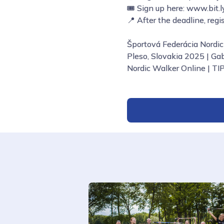
🎟️ Sign up here: www.bit
📍 After the deadline, regis
Športová Federácia Nordic
Pleso, Slovakia 2025 | G
Nordic Walker Online | TI