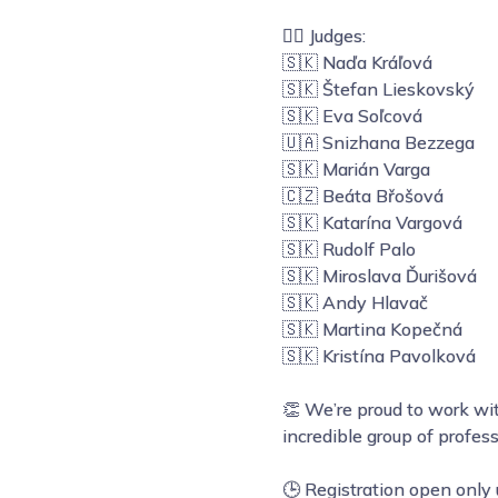
👩‍⚖️ Judges:
🇸🇰 Naďa Kráľová
🇸🇰 Štefan Lieskovský
🇸🇰 Eva Soľcová
🇺🇦 Snizhana Bezzega
🇸🇰 Marián Varga
🇨🇿 Beáta Břošová
🇸🇰 Katarína Vargová
🇸🇰 Rudolf Palo
🇸🇰 Miroslava Ďurišová
🇸🇰 Andy Hlavač
🇸🇰 Martina Kopečná
🇸🇰 Kristína Pavolková
👏 We’re proud to work wit
incredible group of profess
🕒 Registration open only