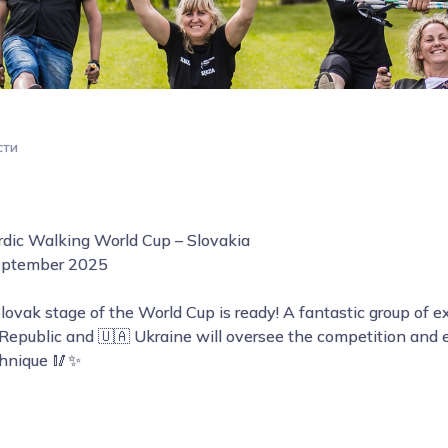
сти
rdic Walking World Cup – Slovakia
 September 2025
lovak stage of the World Cup is ready! A fantastic group of ex
Republic and 🇺🇦 Ukraine will oversee the competition and e
chnique 🥢✨