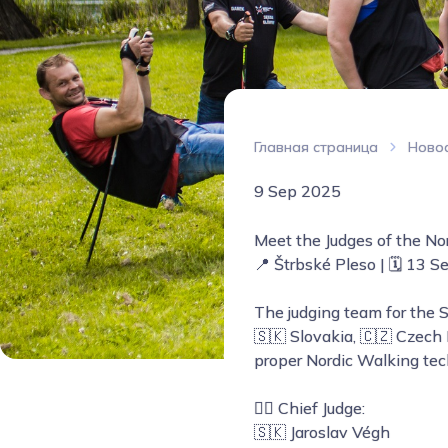
Главная страница
Ново
9 Sep 2025
Meet the Judges of the No
📍 Štrbské Pleso | 🗓️ 13
The judging team for the S
🇸🇰 Slovakia, 🇨🇿 Czech 
proper Nordic Walking te
👨‍⚖️ Chief Judge:
🇸🇰 Jaroslav Végh