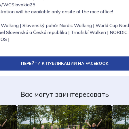
.ly/WCSlovakia25
tration will be available only onsite at the race office!
 Walking | Slovenský pohár Nordic Walking | World Cup Nor
abel Slovenská a Česká republika | Trnafskí Walkeri | NOR
POS |
ПЕРЕЙТИ К ПУБЛИКАЦИИ НА FACEBOOK
Вас могут заинтересовать