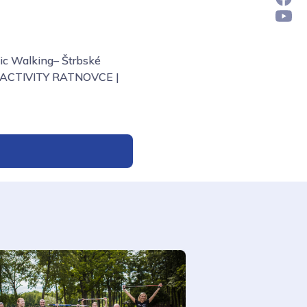
dic Walking– Štrbské
DIC ACTIVITY RATNOVCE |