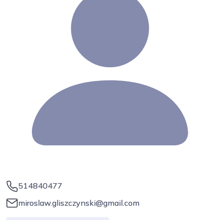
514840477
miroslaw.gliszczynski@gmail.com