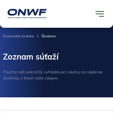
Domovská stránka
Školenia
Zoznam súťaží
Použite náš pokročilý vyhľadávací nástroj na nájdenie
školenia, o ktoré máte záujem.