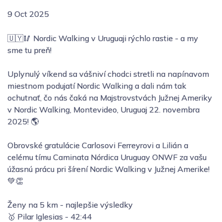
9 Oct 2025
🇺🇾🥢 Nordic Walking v Uruguaji rýchlo rastie - a my
sme tu preň!
Uplynulý víkend sa vášniví chodci stretli na napínavom
miestnom podujatí Nordic Walking a dali nám tak
ochutnať, čo nás čaká na Majstrovstvách Južnej Ameriky
v Nordic Walking, Montevideo, Uruguaj 22. novembra
2025! 🌎
Obrovské gratulácie Carlosovi Ferreyrovi a Lilián a
celému tímu Caminata Nórdica Uruguay ONWF za vašu
úžasnú prácu pri šírení Nordic Walking v Južnej Amerike!
💚👏
Ženy na 5 km - najlepšie výsledky
🥇 Pilar Iglesias - 42:44