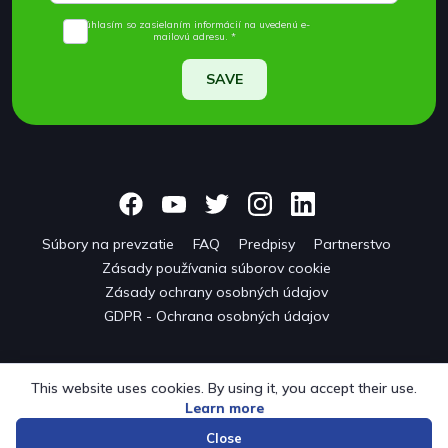
Súhlasím so zasielaním informácií na uvedenú e-
mailovú adresu. *
SAVE
Súbory na prevzatie
FAQ
Predpisy
Partnerstvo
Zásady používania súborov cookie
Zásady ochrany osobných údajov
GDPR - Ochrana osobných údajov
This website uses cookies. By using it, you accept their use.
Learn more
© 2024 onwf.org | Original Nordic Walking from Finland
Close