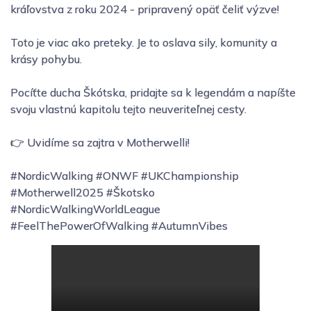
kráľovstva z roku 2024 - pripravený opäť čeliť výzve!
Toto je viac ako preteky. Je to oslava sily, komunity a
krásy pohybu.
Pocíťte ducha Škótska, pridajte sa k legendám a napíšte
svoju vlastnú kapitolu tejto neuveriteľnej cesty.
👉 Uvidíme sa zajtra v Motherwelli!
#NordicWalking #ONWF #UKChampionship
#Motherwell2025 #Škotsko
#NordicWalkingWorldLeague
#FeelThePowerOfWalking #AutumnVibes