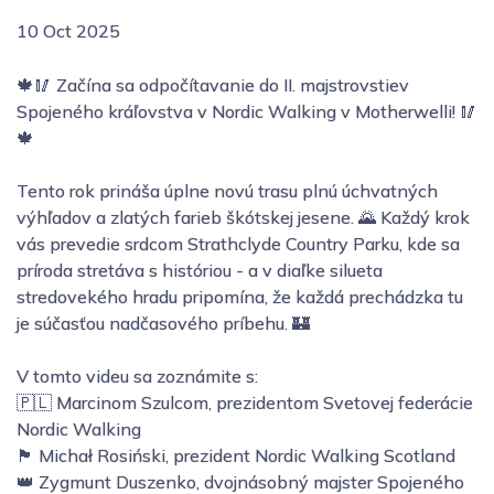
10 Oct 2025
🍁🥢 Začína sa odpočítavanie do II. majstrovstiev
Spojeného kráľovstva v Nordic Walking v Motherwelli! 🥢
🍁
Tento rok prináša úplne novú trasu plnú úchvatných
výhľadov a zlatých farieb škótskej jesene. 🌄 Každý krok
vás prevedie srdcom Strathclyde Country Parku, kde sa
príroda stretáva s históriou - a v diaľke silueta
stredovekého hradu pripomína, že každá prechádzka tu
je súčasťou nadčasového príbehu. 🏰
V tomto videu sa zoznámite s:
🇵🇱 Marcinom Szulcom, prezidentom Svetovej federácie
Nordic Walking
🏴 Michał Rosiński, prezident Nordic Walking Scotland
👑 Zygmunt Duszenko, dvojnásobný majster Spojeného