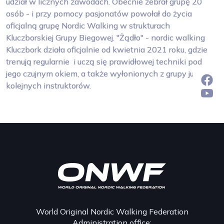
udział w licznych zawodach. Obecnie zebrał grupę 20
osób - i przy pomocy pasjonatów powołał do życia
oficjalną grupę Nordic Walking w strukturach
Kluczborskiej Grupy Biegowej. "Żądło" - nordic walking
Kluczbork działa oficjalnie od kwietnia 2021 roku, gdzie
trenują regularnie i uczą się prawidłowej techniki pod
jego czujnym okiem, a także wyłonionych z grupy już 6
kolejnych instruktorów.
World Original Nordic Walking Federation
Administration office: