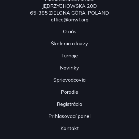
JĘDRZYCHOWSKA 20D
65-385 ZIELONA GÓRA, POLAND
office@onwf.org
O nás
Školenia a kurzy
Turnaje
Novinky
Sprievodcovia
Poradie
Registrácia
Prihlasovací panel
Kontakt