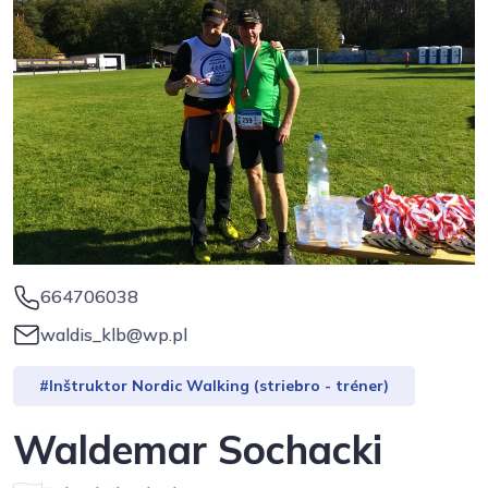
664706038
waldis_klb@wp.pl
#Inštruktor Nordic Walking (striebro - tréner)
Waldemar Sochacki