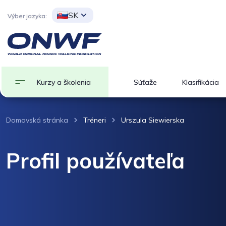
SK
Výber jazyka:
Kurzy a školenia
Súťaže
Klasifikácia
Domovská stránka
Tréneri
Urszula Siewierska
Profil používateľa