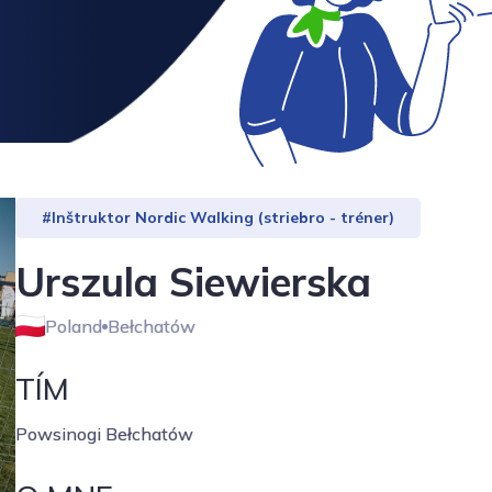
#Inštruktor Nordic Walking (striebro - tréner)
Urszula Siewierska
Poland
Bełchatów
TÍM
Powsinogi Bełchatów