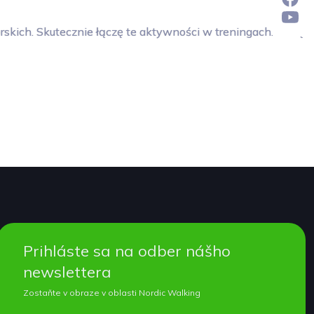
rskich. Skutecznie łączę te aktywności w treningach. Lubię
Prihláste sa na odber nášho
newslettera
Zostaňte v obraze v oblasti Nordic Walking