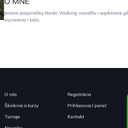
O MNE
Jestem pasjonatką Nordic Walking, crossfitu i wędrówek gó
wyzwania i ludzi.
O nás
Registrácia
Školenia a kurzy
Prihlasovací panel
Turnaje
Kontakt
Novinky