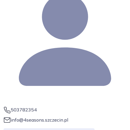
503782354
info@4seasons.szczecin.pl