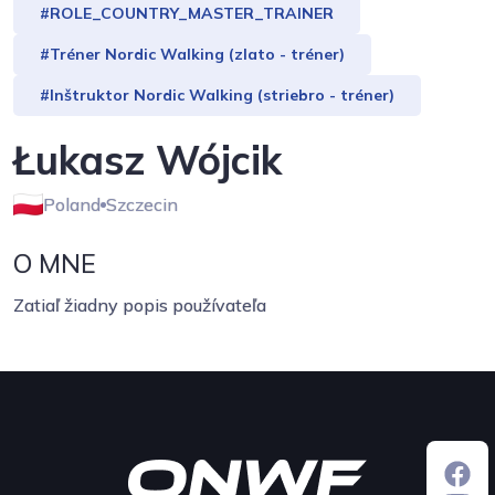
#ROLE_COUNTRY_MASTER_TRAINER
#Tréner Nordic Walking (zlato - tréner)
#Inštruktor Nordic Walking (striebro - tréner)
Łukasz Wójcik
Poland
Szczecin
O MNE
Zatiaľ žiadny popis používateľa