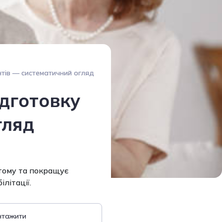
єнтів — систематичний огляд
ідготовку
гляд
втому та покращує
ілітації.
нтажити