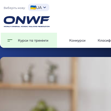
UA
Виберіть мову:
Курси та тренінги
Конкурси
Класифі