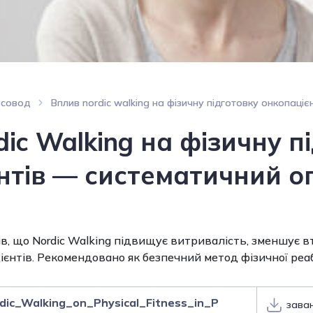
рсовод
Вплив nordic walking на фізичну підготовку онкопаці
ic Walking на фізичну п
нтів — систематичний о
в, що Nordic Walking підвищує витривалість, зменшує 
єнтів. Рекомендовано як безпечний метод фізичної реаб
rdic_Walking_on_Physical_Fitness_in_P
зава