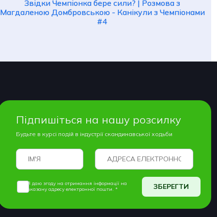
Звідки Чемпіонка бере сили? | Розмова з
Магдаленою Домбровською - Канікули з Чемпіонами
#4
Підпишіться на нашу розсилку
Будьте в курсі подій в індустрії скандинавської ходьби
Я даю згоду на отримання інформації на
ЗБЕРЕГТИ
вказану адресу електронної пошти. *