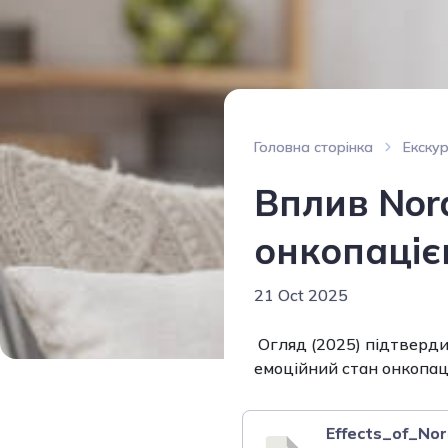
Головна сторінка
Екску
Вплив Nord
онкопаціє
21 Oct 2025
Огляд (2025) підтверди
емоційний стан онкопаці
Effects_of_No