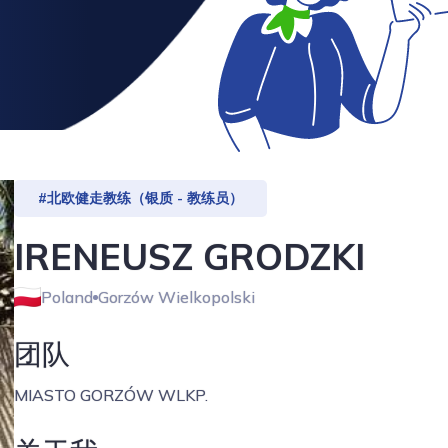
#北欧健走教练（银质 - 教练员）
IRENEUSZ GRODZKI
Poland
Gorzów Wielkopolski
团队
MIASTO GORZÓW WLKP.