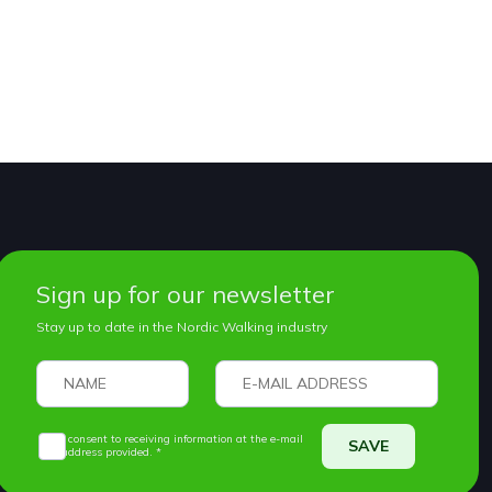
Sign up for our newsletter
Stay up to date in the Nordic Walking industry
I consent to receiving information at the e-mail
SAVE
address provided. *