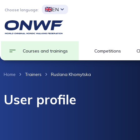
EN
Choose language:
Courses and trainings
Competitions
C
Home
Trainers
Ruslana Khomytska
User profile