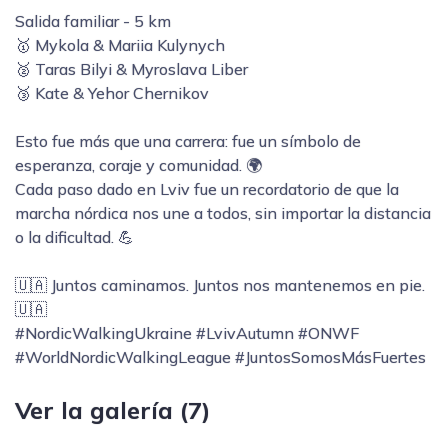
Salida familiar - 5 km
🥇 Mykola & Mariia Kulynych
🥈 Taras Bilyi & Myroslava Liber
🥉 Kate & Yehor Chernikov
Esto fue más que una carrera: fue un símbolo de
esperanza, coraje y comunidad. 🌍
Cada paso dado en Lviv fue un recordatorio de que la
marcha nórdica nos une a todos, sin importar la distancia
o la dificultad. 💪
🇺🇦 Juntos caminamos. Juntos nos mantenemos en pie.
🇺🇦
#NordicWalkingUkraine #LvivAutumn #ONWF
#WorldNordicWalkingLeague #JuntosSomosMásFuertes
Ver la galería (7)