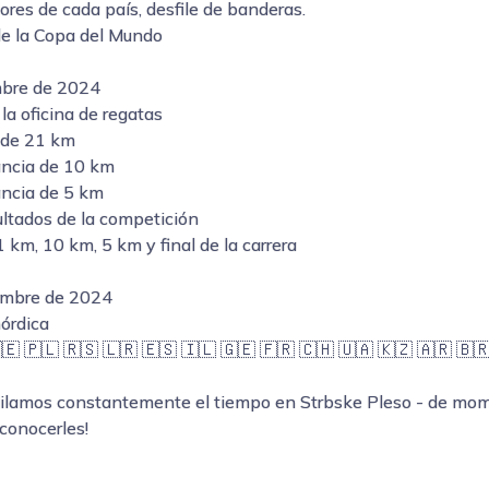
res de cada país, desfile de banderas.
de la Copa del Mundo
mbre de 2024
la oficina de regatas
a de 21 km
tancia de 10 km
ancia de 5 km
ultados de la competición
 km, 10 km, 5 km y final de la carrera
embre de 2024
nórdica
🇪 🇵🇱 🇷🇸 🇱🇷 🇪🇸 🇮🇱 🇬🇪 🇫🇷 🇨🇭 🇺🇦 🇰🇿 🇦🇷 🇧
gilamos constantemente el tiempo en Strbske Pleso - de m
conocerles!
)