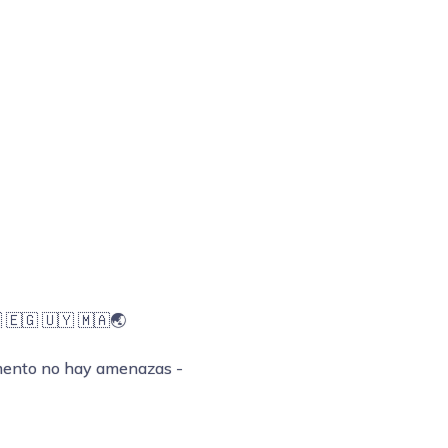
 🇪🇬 🇺🇾 🇲🇦🌏
omento no hay amenazas -