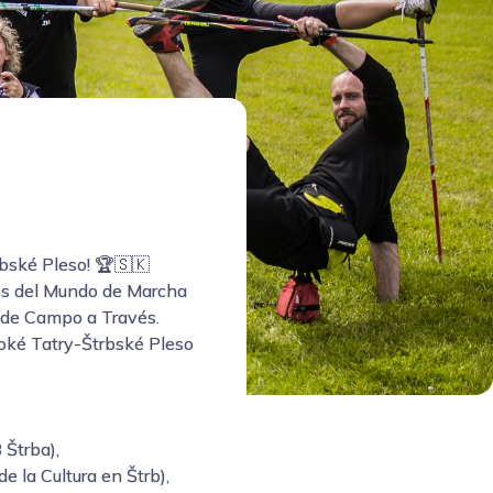
rbské Pleso! 🏆🇸🇰
os del Mundo de Marcha
 de Campo a Través.
soké Tatry-Štrbské Pleso
 Štrba),
 la Cultura en Štrb),