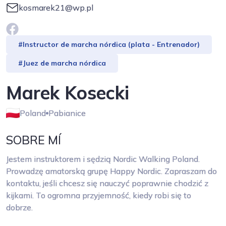
kosmarek21@wp.pl
#Instructor de marcha nórdica (plata - Entrenador)
#Juez de marcha nórdica
Marek Kosecki
Poland
Pabianice
SOBRE MÍ
Jestem instruktorem i sędzią Nordic Walking Poland.
Prowadzę amatorską grupę Happy Nordic. Zapraszam do
kontaktu, jeśli chcesz się nauczyć poprawnie chodzić z
kijkami. To ogromna przyjemność, kiedy robi się to
dobrze.