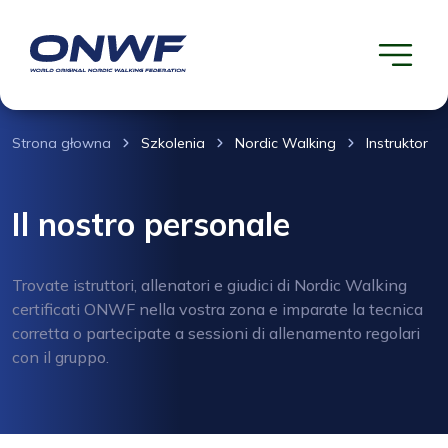
Strona głowna
Szkolenia
Nordic Walking
Instruktor
Il nostro personale
Trovate istruttori, allenatori e giudici di Nordic Walking
certificati ONWF nella vostra zona e imparate la tecnica
corretta o partecipate a sessioni di allenamento regolari
con il gruppo.