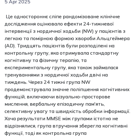
5 Apr 2025
Це одностороннє сліпе рандомізоване клінічне
дослідження оцінювало ефекти 24-тижневої
інтервенції з нордичної ходьби (NW) у пацієнтів з
легкою та помірною формою хвороби Альцгеймера
(AD). Тридцять пацієнтів були розподілені на
контрольну групу, яка отримувала стандартну
когнітивну та фізичну терапію, та
експериментальну групу, яка також займалася
тренуваннями з нордичної ходьби двічі на
тиждень. Через 24 тижні група NW
продемонструвала значне поліпшення когнітивних
функцій, включаючи візуально-просторове
мислення, вербальну епізодичну пам'ять,
селективну увагу та швидкість обробки інформації.
Хоча результати MMSE між групами істотно не
відрізнялися, група втручання зберегла когнітивні
функції, тоді як контрольна група