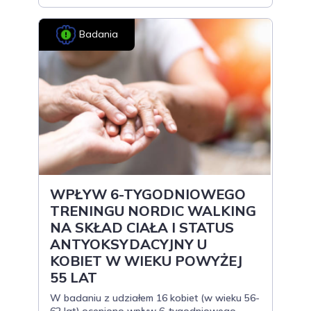
Badania
WPŁYW 6-TYGODNIOWEGO
TRENINGU NORDIC WALKING
NA SKŁAD CIAŁA I STATUS
ANTYOKSYDACYJNY U
KOBIET W WIEKU POWYŻEJ
55 LAT
W badaniu z udziałem 16 kobiet (w wieku 56-