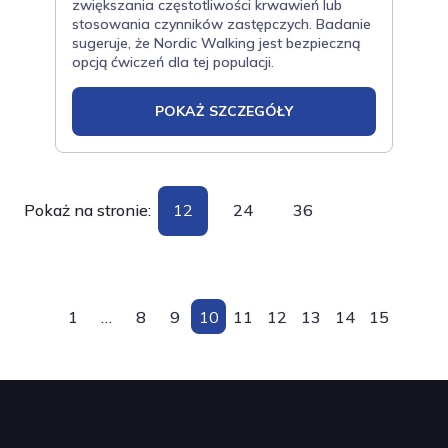
zwiększania częstotliwości krwawień lub
stosowania czynników zastępczych. Badanie
sugeruje, że Nordic Walking jest bezpieczną
opcją ćwiczeń dla tej populacji.
POKAŻ SZCZEGÓŁY
Pokaż na stronie:
12
24
36
1
…
8
9
10
11
12
13
14
15