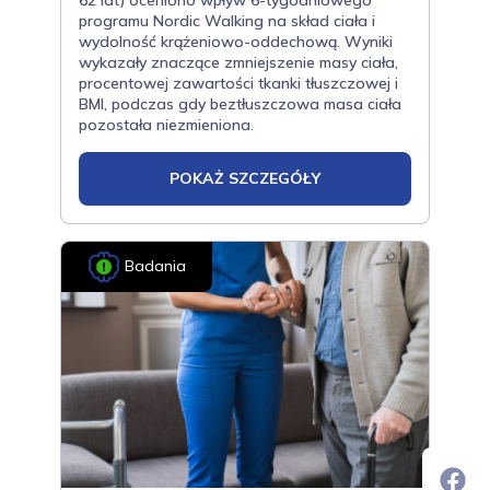
62 lat) oceniono wpływ 6-tygodniowego
programu Nordic Walking na skład ciała i
wydolność krążeniowo-oddechową. Wyniki
wykazały znaczące zmniejszenie masy ciała,
procentowej zawartości tkanki tłuszczowej i
BMI, podczas gdy beztłuszczowa masa ciała
pozostała niezmieniona.
POKAŻ SZCZEGÓŁY
Badania