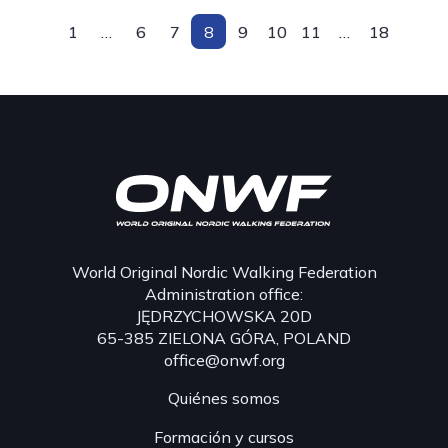
1
…
6
7
8
9
10
11
…
18
World Original Nordic Walking Federation
Administration office:
JĘDRZYCHOWSKA 20D
65-385 ZIELONA GÓRA, POLAND
office@onwf.org
Quiénes somos
Formación y cursos