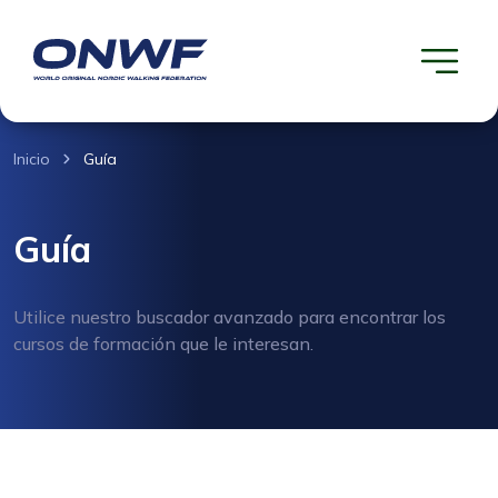
Inicio
Guía
Guía
Utilice nuestro buscador avanzado para encontrar los
cursos de formación que le interesan.